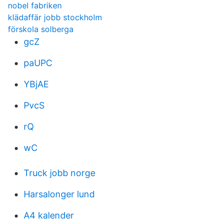
nobel fabriken
klädaffär jobb stockholm
förskola solberga
gcZ
paUPC
YBjAE
PvcS
rQ
wC
Truck jobb norge
Harsalonger lund
A4 kalender